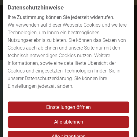
Datenschutzhinweise
AKTUELLE
Ihre Zustimmung können Sie jederzeit widerrufen.
Wir verwenden auf dieser Webseite Cookies und weitere
JOBANGEBOTE
Technologien, um Ihnen ein bestmögliches
Nutzungserlebnis zu bieten. Sie können das Setzen von
Mit einem Klick zu den Jobs
Cookies auch ablehnen und unsere Seite nur mit den
technisch notwendigen Cookies nutzen. Weitere
Informationen, sowie eine detaillierte Übersicht der
Cookies und eingesetzten Technologien finden Sie in
unserer Datenschutzerklärung. Sie können Ihre
Einstellungen jederzeit ändern.
Einstellungen öffnen
Alle ablehnen
Alle akzeptieren