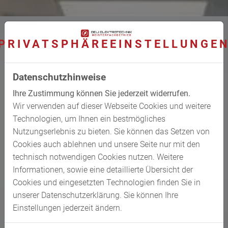
PRIVATSPHÄRE­EINSTELLUNGE
Denn mit dem einfachen Einstecken und Anschalten ist
es bei der Lichtplanung nicht getan. Wenn Sie einen
Datenschutzhinweise
Neubau planen, fängt es bei der Planung von
Ihre Zustimmung können Sie jederzeit widerrufen.
Stromkreisen und Lichtschaltern an. Bei einer
Wir verwenden auf dieser Webseite Cookies und weitere
Altbausanierung gilt ein besonderes Augenmerk auf
Technologien, um Ihnen ein bestmögliches
bereits gelegte Leitungen. Und auch außerhalb der
Nutzungserlebnis zu bieten. Sie können das Setzen von
eigenen vier Wände oder des Büros ist Beleuchtung
Cookies auch ablehnen und unsere Seite nur mit den
wichtig. Ein umfassendes Beleuchtungskonzept darf die
technisch notwendigen Cookies nutzen. Weitere
Außenbeleuchtung auf keinen Fall vergessen – nicht
Informationen, sowie eine detaillierte Übersicht der
zuletzt auch wegen der Verkehrssicherungspflicht, die
Cookies und eingesetzten Technologien finden Sie in
jeder Immobilienbesitzer hat.
unserer Datenschutzerklärung. Sie können Ihre
Einstellungen jederzeit ändern.