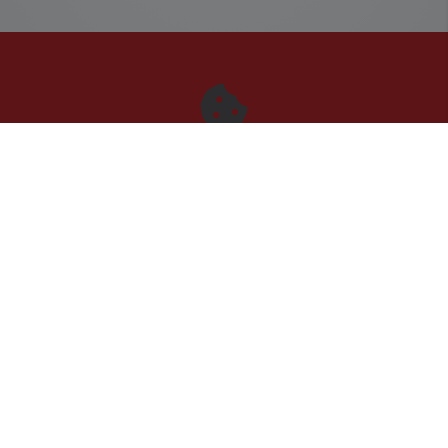
Bitte das
Cookie-Consent-Tool öffnen
, um die für dieses
Element notwendigen Cookies zu akzeptieren.
FOOTER - KONTAKTDATEN UND
Kontakt
DELI Elektrotechnik
Hagenbrock 20
33415 Verl
Telefonisch erreichbar unter: