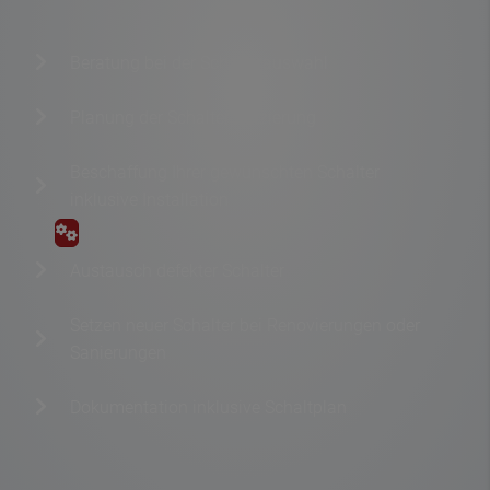
Beratung bei der Schalterauswahl
Planung der Schalterplatzierung
Beschaffung Ihrer gewünschten Schalter
inklusive Installation
Austausch defekter Schalter
Setzen neuer Schalter bei Renovierungen oder
Sanierungen
Dokumentation inklusive Schaltplan